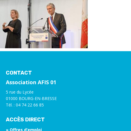
CONTACT
Association AFIS 01
5 rue du Lycée
01000 BOURG-EN-BRESSE
Tél. : 04 74 22 66 85
ACCÈS DIRECT
» Offres d’emploi