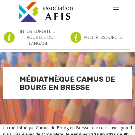
Toggle
navigatio
INFOS SURDITÉ ET
TROUBLES DU
POLE RESSOURCES
LANGAGE
MÉDIATHÈQUE CAMUS DE
BOURG EN BRESSE
La médiathèque Camus de Bourg en Bresse a accueilli avec grand
plaisir les élèves de Mme Mère,
le vendredi 30 juin 2023 de 9h