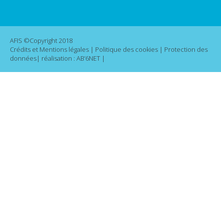
AFIS ©Copyright 2018
Crédits et Mentions légales
|
Politique des cookies
|
Protection des
données
| réalisation :
AB’6NET
|