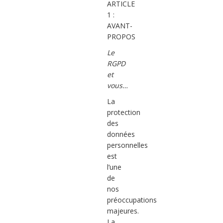
ARTICLE
1 :
AVANT-
PROPOS
Le
RGPD
et
vous…
La
protection
des
données
personnelles
est
l’une
de
nos
préoccupations
majeures.
La