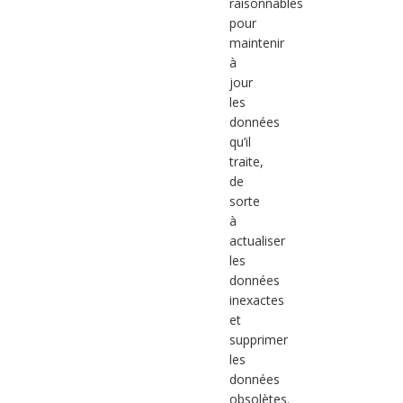
raisonnables
pour
maintenir
à
jour
les
données
qu’il
traite,
de
sorte
à
actualiser
les
données
inexactes
et
supprimer
les
données
obsolètes.