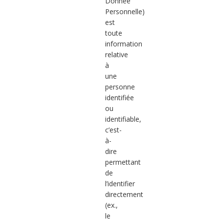
Donnée
Personnelle)
est
toute
information
relative
à
une
personne
identifiée
ou
identifiable,
c’est-
à-
dire
permettant
de
l’identifier
directement
(ex.,
le