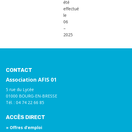
été
effectué
le
06
–
2025
CONTACT
Association AFIS 01
5 rue du Lycée
01000 BOURG-EN-BRESSE
Tél. : 04 74 22 66 85
ACCÈS DIRECT
» Offres d’emploi