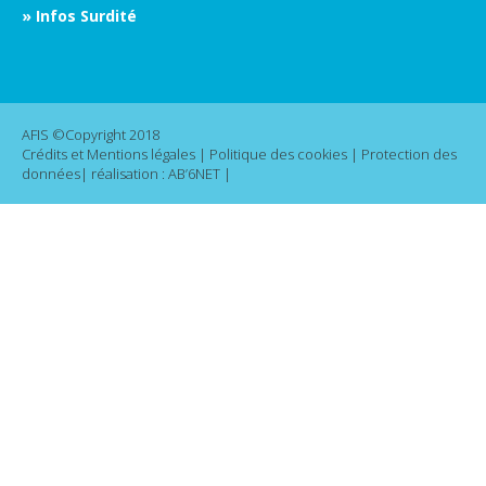
» Infos Surdité
AFIS ©Copyright 2018
Crédits et Mentions légales
|
Politique des cookies
|
Protection des
données
| réalisation :
AB’6NET
|